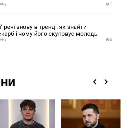
1
тому
" речі знову в тренді: як знайти
скарб і чому його скуповує молодь
5
тому
ини