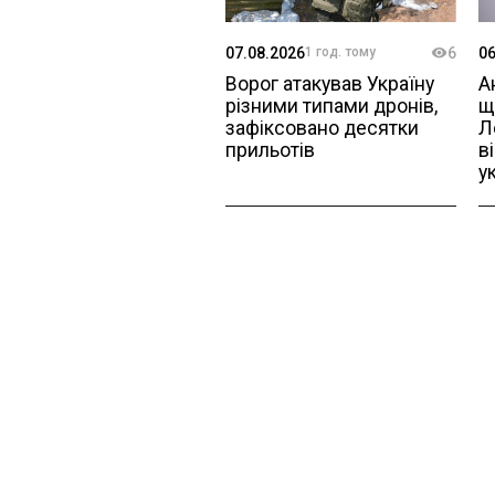
07.08.2026
1 год. тому
6
06
Ворог атакував Україну 
А
різними типами дронів, 
щ
зафіксовано десятки 
Л
прильотів
в
у