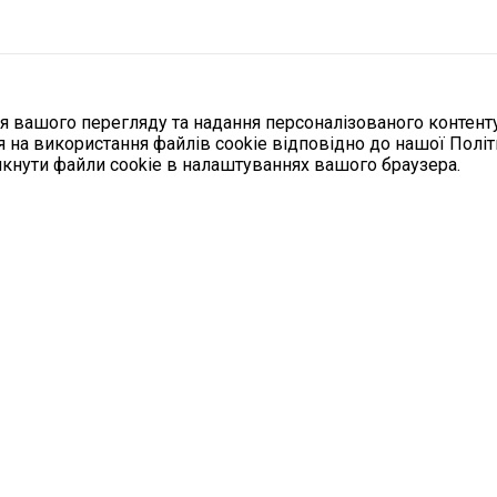
 вашого перегляду та надання персоналізованого контенту
 на використання файлів cookie відповідно до нашої Полі
кнути файли cookie в налаштуваннях вашого браузера.
вини
оїздка скасовується: як вижити в
кондиціонера у сильну спеку
5
 тому
орнула кампанію дезінформації щодо