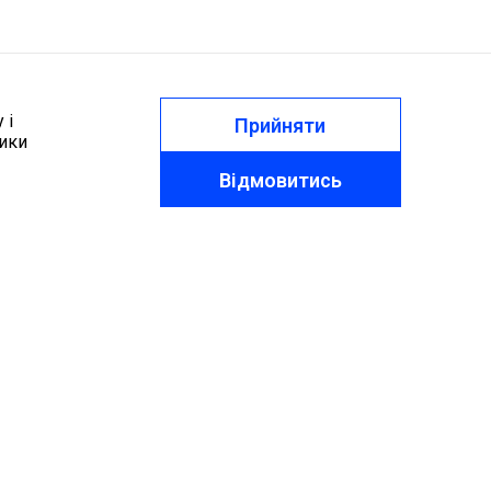
 і
Прийняти
тики
Відмовитись