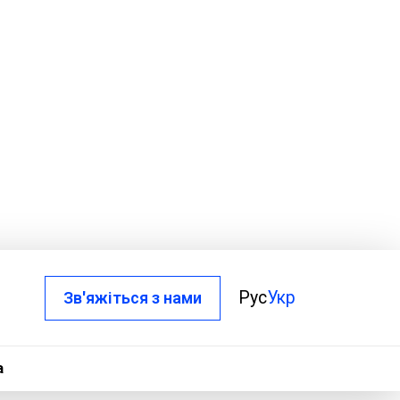
Рус
Укр
Зв'яжіться з нами
а