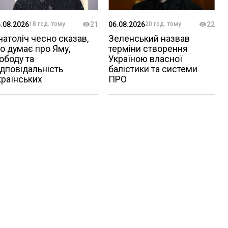
.08.2026
18 год. тому
21
06.08.2026
20 год. тому
22
натоліч чесно сказав, 
Зеленський назвав 
о думає про Яму, 
терміни створення 
ободу та 
Україною власної 
ідповідальність 
балістики та системи 
країнських 
ПРО