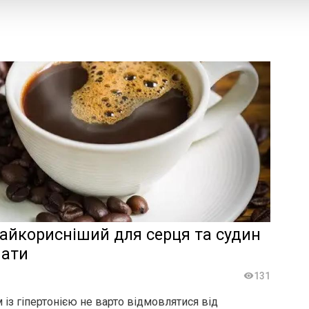
айкорисніший для серця та судин
нати
131
із гіпертонією не варто відмовлятися від