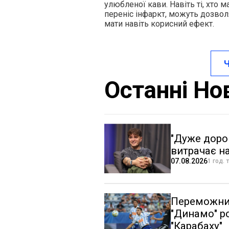
улюбленої кави. Навіть ті, хто
переніс інфаркт, можуть дозвол
мати навіть корисний ефект.
Ч
Останні Но
"Дуже дорог
витрачає н
07.08.2026
1 год. 
Переможний
"Динамо" р
"Карабаху"