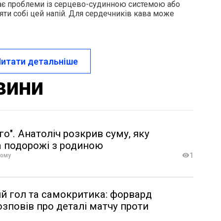
 має проблеми із серцево-судинною системою або
яти собі цей напій. Для сердечників кава може
итати детальніше
вини
о". Анатоліч розкрив суму, яку
а подорожі з родиною
1
тому
 гол та самокритика: форвард
озповів про деталі матчу проти